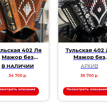
ульская 402 Ля
Тульская 402 
Мажор без
Мажор без
регистров
регистров
В НАЛИЧИИ
АРХИВ
34 700
р.
36 700
р.
смотреть описание
Посмотреть описание