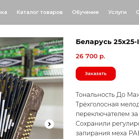
вка
Каталог товаров
Обучение
Услуги
Беларусь 25х25-
26 700
р.
Заказать
Тональность До Ма
Трёхголосная мело
переключателем за 
Сохранили регулир
запирания меха РА