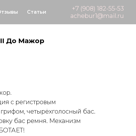
+7 (908) 182-55-53
Отзывы
Статьи
achebur1@mail.ru
III До Мажор
жор.
дия с регистровым
грифом, четырёхголосный бас.
овку бас ремня. Механизм
БОТАЕТ!