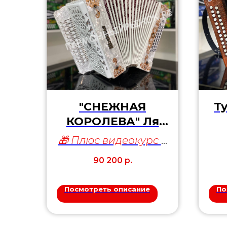
"СНЕЖНАЯ
Т
КОРОЛЕВА" Ля
Мажор
🎁 Плюс видеокурс в
подарок
90 200
р.
Посмотреть описание
По