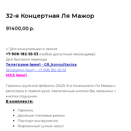
32-я Концертная Ля Мажор
91400,00
р.
✅ Для консультации и заказа:
+7-908-182-55-53
(любой доступный мессенджер)
Для быстрого перехода:
Телеграмм (жми) - GR_konsultaciya
WhatsApp (жми) - +7-908-182-55-53
МАХ (жми)
Гармонь Шуйской фабрики 25х25-III в тональности Ля Мажор с
регистром в правой руке. Увеличенные кнопки бас механики +
кнопка отдушник.
В комплекте:
Гармонь
Двойные плечевые ремни
Паспорт инструмента
Фирменный сумка-чехол