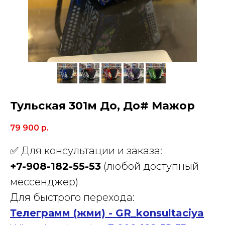
Тульская 301м До, До# Мажор
79 900
р.
✅ Для консультации и заказа:
+7-908-182-55-53
(любой доступный
мессенджер)
Для быстрого перехода:
Телеграмм (жми) - GR_konsultaciya